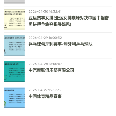
2026-04-30 16:32:41
亚运赛事女排(亚运女排巅峰对决中国巾帼奋
勇拼搏争金夺银展雄风)
2026-04-29 16:00:32
乒乓球匈牙利赛事-匈牙利乒乓球队
2026-04-28 16:00:07
中汽摩联俱乐部有限公司
2026-04-27 15:59:39
中国体育精品赛事