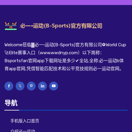
Welcome莅临▓必一·运动(B-Sports)官方有限公司⚽World Cup
🚀Elite赛事入口（www.wwdnyp.com）以下简称：
Bsportsfan官网app下载网址是多少✔全站,全称:必一运动b体
育app官网,凭借智能匹配技术和公平竞技规则必一运动官网。
导航
手机版入口首页
介绍必一运动