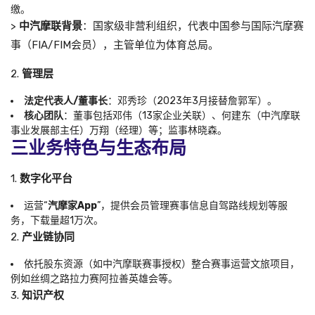
缴。
>
中汽摩联背景
：国家级非营利组织，代表中国参与国际汽摩赛
事（FIA/FIM会员），主管单位为体育总局。
2.
管理层
法定代表人/董事长
：邓秀珍（2023年3月接替詹郭军）。
核心团队
：董事包括邓伟（13家企业关联）、何建东（中汽摩联
事业发展部主任）万翔（经理）等；监事林晓森。
三业务特色与生态布局
1.
数字化平台
运营“
汽摩家App
”，提供会员管理赛事信息自驾路线规划等服
务，下载量超1万次。
2.
产业链协同
依托股东资源（如中汽摩联赛事授权）整合赛事运营文旅项目，
例如丝绸之路拉力赛阿拉善英雄会等。
3.
知识产权