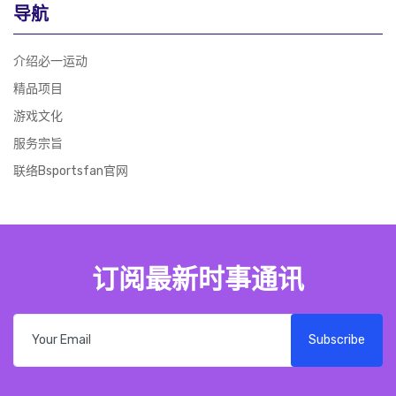
导航
介绍必一运动
精品项目
游戏文化
服务宗旨
联络Bsportsfan官网
订阅最新时事通讯
Subscribe